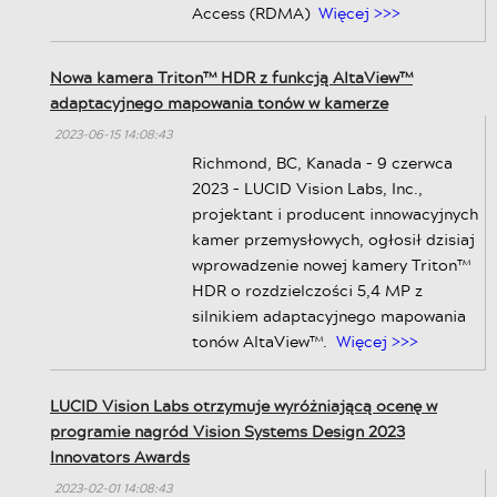
Access (RDMA)
Więcej >>>
Nowa kamera Triton™ HDR z funkcją AltaView™
adaptacyjnego mapowania tonów w kamerze
2023-06-15 14:08:43
Richmond, BC, Kanada – 9 czerwca
2023 – LUCID Vision Labs, Inc.,
projektant i producent innowacyjnych
kamer przemysłowych, ogłosił dzisiaj
wprowadzenie nowej kamery Triton™
HDR o rozdzielczości 5,4 MP z
silnikiem adaptacyjnego mapowania
tonów AltaView™.
Więcej >>>
LUCID Vision Labs otrzymuje wyróżniającą ocenę w
programie nagród Vision Systems Design 2023
Innovators Awards
2023-02-01 14:08:43