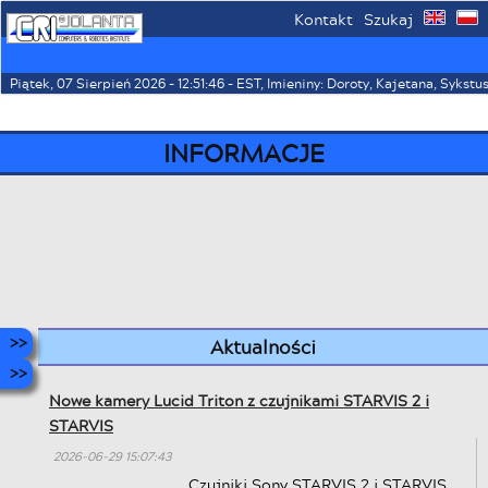
Kontakt
Szukaj
⌂
☰
Piątek, 07 Sierpień 2026 - 12:51:46 - EST, Imieniny: Doroty, Kajetana, Sykstu
INFORMACJE
Aktualności
Nowe kamery Lucid Triton z czujnikami STARVIS 2 i
STARVIS
2026-06-29 15:07:43
Czujniki Sony STARVIS 2 i STARVIS